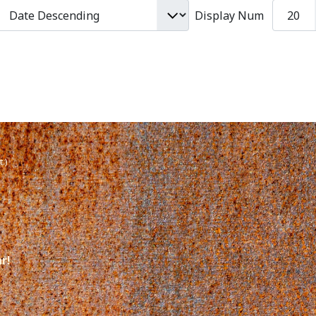
Display Num
.)
hr!