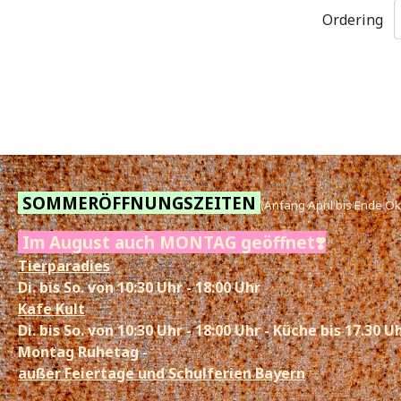
Ordering
SOMMERÖFFNUNGSZEITEN
(Anfang April bis Ende Okt
Im August auch MONTAG geöffnet❣️
Tierparadies
Di. bis So. von 10:30 Uhr - 18:00 Uhr
Kafe Kult
Di. bis So. von 10:30 Uhr - 18:00 Uhr - Küche bis 17.30 U
Montag Ruhetag -
außer Feiertage und Schulferien Bayern