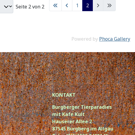
1
2
Seite 2 von 2
Powered by
Phoca Gallery
KONTAKT
Burgberger Tierparadies
mit Kafe Kult
Häuserer Allee 2
87545 Burgberg im Allgäu